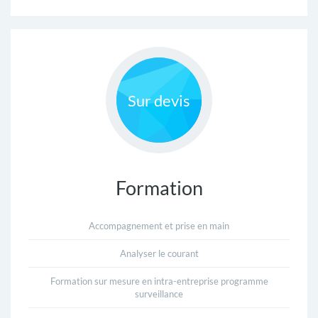
R
E
S
Sur devis
C
O
N
Formation
T
©
Accompagnement et prise en main
FORCES
A
MOTRICES
-
Analyser le courant
C
FORCE
INTERACTIVE
Formation sur mesure en intra-entreprise programme
T
surveillance