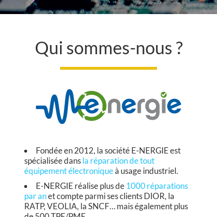
L
Qui sommes-nous ?
A
S
O
L
U
T
Fondée en 2012, la société E-NERGIE est
spécialisée dans
la réparation de tout
I
équipement électronique
à usage industriel.
E-NERGIE réalise plus de
1000 réparations
O
par an
et compte parmi ses clients DIOR, la
RATP, VEOLIA, la SNCF… mais également plus
N
de 500 TPE/PME.