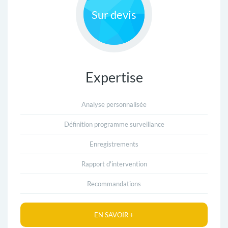
Ê
Sur devis
T
E
S
Expertise
Analyse personnalisée
N
Définition programme surveillance
O
Enregistrements
S
Rapport d'intervention
O
Recommandations
F
F
EN SAVOIR +