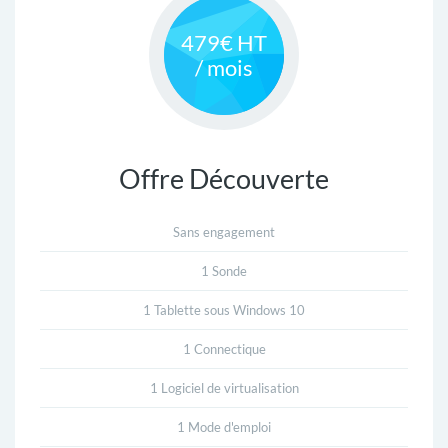
479€ HT
R
/ mois
A
T
I
Offre Découverte
V
Sans engagement
E
1 Sonde
1 Tablette sous Windows 10
M
1 Connectique
A
1 Logiciel de virtualisation
I
1 Mode d'emploi
N