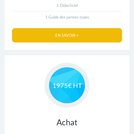
1 Didacticiel
T
1 Guide des pannes types
E
N
EN SAVOIR +
A
N
C
E
1975€ HT
P
R
É
Achat
D