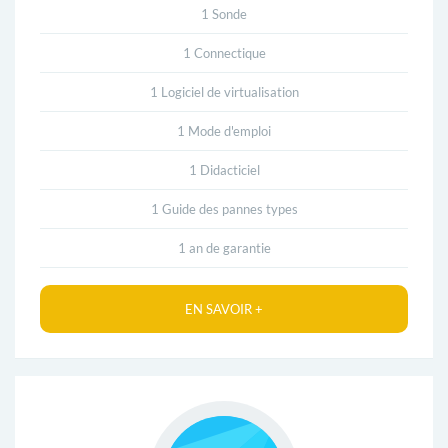
1 Sonde
I
1 Connectique
C
1 Logiciel de virtualisation
T
1 Mode d'emploi
I
1 Didacticiel
V
1 Guide des pannes types
E
1 an de garantie
V
EN SAVOIR +
O
U
S